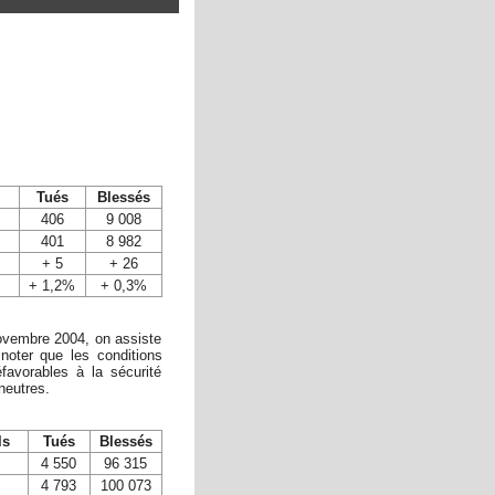
Tués
Blessés
406
9 008
401
8 982
+ 5
+ 26
+ 1,2%
+ 0,3%
vembre 2004, on assiste
noter que les conditions
avorables à la sécurité
neutres.
ls
Tués
Blessés
4 550
96 315
4 793
100 073