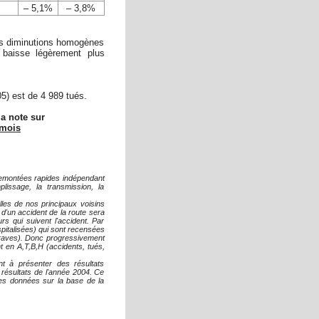
– 5,1%
– 3,8%
es diminutions homogènes
 baisse légèrement plus
5) est de 4 989 tués.
a note sur
 mois
remontées rapides indépendant
lissage, la transmission, la
lles de nos principaux voisins
d'un accident de la route sera
s qui suivent l'accident. Par
spitalisées) qui sont recensées
 graves). Donc progressivement
t en A,T,B,H (accidents, tués,
nt à présenter des résultats
résultats de l'année 2004. Ce
 des données sur la base de la