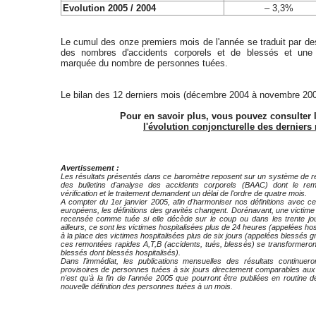
Evolution 2005 / 2004
– 3,3%
Le cumul des onze premiers mois de l'année se traduit par d
des nombres d'accidents corporels et de blessés et une
marquée du nombre de personnes tuées.
Le bilan des 12 derniers mois (décembre 2004 à novembre 200
Pour en savoir plus, vous pouvez consulter l
l'évolution conjoncturelle des derniers
Avertissement :
Les résultats présentés dans ce baromètre reposent sur un système de 
des bulletins d'analyse des accidents corporels (BAAC) dont le remp
vérification et le traitement demandent un délai de l'ordre de quatre mois.
A compter du 1er janvier 2005, afin d'harmoniser nos définitions avec ce
européens, les définitions des gravités changent. Dorénavant, une victime 
recensée comme tuée si elle décède sur le coup ou dans les trente jour
ailleurs, ce sont les victimes hospitalisées plus de 24 heures (appelées ho
à la place des victimes hospitalisées plus de six jours (appelées blessés
ces remontées rapides A,T,B (accidents, tués, blessés) se transformeron
blessés dont blessés hospitalisés).
Dans l'immédiat, les publications mensuelles des résultats continuero
provisoires de personnes tuées à six jours directement comparables aux 
n'est qu'à la fin de l'année 2005 que pourront être publiées en routine
nouvelle définition des personnes tuées à un mois.