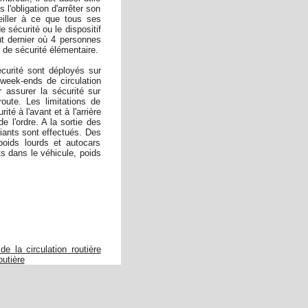
l'obligation d'arrêter son
eiller à ce que tous ses
e sécurité ou le dispositif
ût dernier où 4 personnes
 de sécurité élémentaire.
écurité sont déployés sur
week-ends de circulation
 assurer la sécurité sur
oute. Les limitations de
ité à l'avant et à l'arrière
e l'ordre. A la sortie des
fiants sont effectués. Des
poids lourds et autocars
s dans le véhicule, poids
e la circulation routière
utière