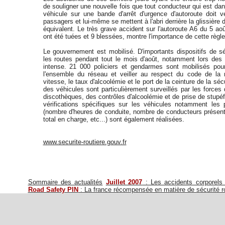
de souligner une nouvelle fois que tout conducteur qui est dans 
véhicule sur une bande d'arrêt d'urgence d'autoroute doit v
passagers et lui-même se mettent à l'abri derrière la glissière d
équivalent. Le très grave accident sur l'autoroute A6 du 5 ao
ont été tuées et 9 blessées, montre l'importance de cette règle
Le gouvernement est mobilisé. D'importants dispositifs de s
les routes pendant tout le mois d'août, notamment lors des 
intense. 21 000 policiers et gendarmes sont mobilisés pour
l'ensemble du réseau et veiller au respect du code de la r
vitesse, le taux d'alcoolémie et le port de la ceinture de la sécur
des véhicules sont particulièrement surveillés par les forces d
discothèques, des contrôles d'alcoolémie et de prise de stupé
vérifications spécifiques sur les véhicules notamment les 
(nombre d'heures de conduite, nombre de conducteurs présent
total en charge, etc...) sont également réalisées.
www.securite-routiere.gouv.fr
Sommaire des actualités
Juillet 2007
: Les accidents corporels d
Road Safety PIN
: La france récompensée en matière de sécurité ro