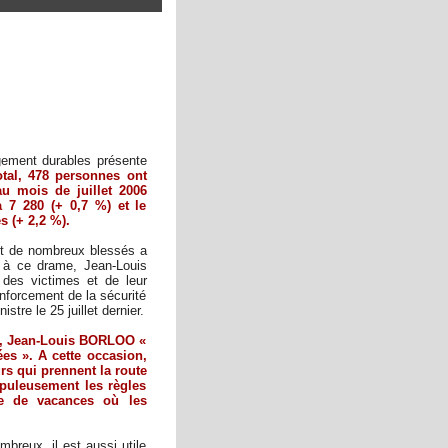
gement durables présente
otal, 478 personnes ont
au mois de juillet 2006
à 7 280 (+ 0,7 %) et le
s (+ 2,2 %).
 et de nombreux blessés a
e à ce drame, Jean-Louis
es victimes et de leur
enforcement de la sécurité
stre le 25 juillet dernier.
in, Jean-Louis BORLOO «
es ». A cette occasion,
rs qui prennent la route
upuleusement les règles
de de vacances où les
breux, il est aussi utile