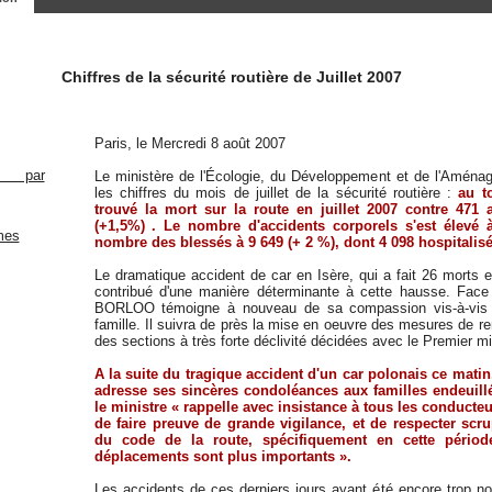
Chiffres de la sécurité routière de Juillet 2007
Paris, le Mercredi 8 août 2007
Le ministère de l'Écologie, du Développement et de l'Aména
les chiffres du mois de juillet de la sécurité routière :
au t
trouvé la mort sur la route en juillet 2007 contre 471 
(+1,5%) . Le nombre d'accidents corporels s'est élevé 
nombre des blessés à 9 649 (+ 2 %), dont 4 098 hospitalisé
Le dramatique accident de car en Isère, qui a fait 26 morts
contribué d'une manière déterminante à cette hausse. Fac
BORLOO témoigne à nouveau de sa compassion vis-à-vis d
famille. Il suivra de près la mise en oeuvre des mesures de r
des sections à très forte déclivité décidées avec le Premier mini
A la suite du tragique accident d'un car polonais ce mat
adresse ses sincères condoléances aux familles endeuillé
le ministre « rappelle avec insistance à tous les conducteu
de faire preuve de grande vigilance, et de respecter scr
du code de la route, spécifiquement en cette pério
déplacements sont plus importants ».
Les accidents de ces derniers jours ayant été encore trop nom